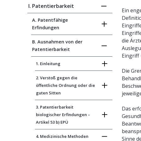
I. Patentierbarkeit
Ein eng
Definit
A. Patentfähige
Eingriff
Erfindungen
Eingriff
die Ärz
B. Ausnahmen von der
Auslegu
Patentierbarkeit
Eingrif
1. Einleitung
Die Gre
2. Verstoß gegen die
Behandl
öffentliche Ordnung oder die
Beschwe
guten Sitten
jeweilig
3. Patentierbarkeit
Das erf
biologischer Erfindungen –
Gesundhe
Artikel 53 b) EPÜ
Beantwo
beanspr
4. Medizinische Methoden
Sinne d