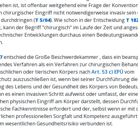
ehen ist, ist offenbar weitgehend eine Frage der Konvention
 chirurgischer Eingriff nicht notwendigerweise invasiv sein
durchdringen (
T 5/04
). Wie schon in der Entscheidung
T 18
 kann der Begriff "chirurgisch" im Laufe der Zeit und anges
echnischer Entwicklungen durchaus einen Bedeutungswand
n.
7
entschied die Große Beschwerdekammer , dass ein beans
endes Verfahren als ein Verfahren zur chirurgischen Behan
schlichen oder tierischen Körpers nach
Art. 53 c) EPÜ
vom
chutz auszuschließen ist, wenn bei seiner Durchführung die
ng des Lebens und der Gesundheit des Körpers von Bedeutu
n es einen invasiven Schritt aufweist oder umfasst, der ein
chen physischen Eingriff am Körper darstellt, dessen Durch
ische Fachkenntnisse erfordert und der, selbst wenn er mit 
rlichen professionellen Sorgfalt und Kompetenz ausgeführt 
em wesentlichen Gesundheitsrisiko verbunden ist.