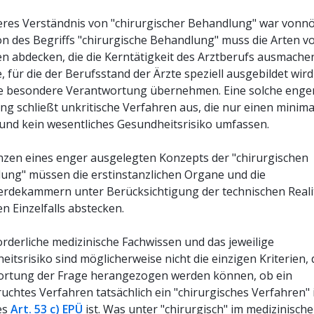
eres Verständnis von "chirurgischer Behandlung" war vonnö
ion des Begriffs "chirurgische Behandlung" muss die Arten v
en abdecken, die die Kerntätigkeit des Arztberufs ausmachen,
e, für die der Berufsstand der Ärzte speziell ausgebildet wir
te besondere Verantwortung übernehmen. Eine solche enge
ng schließt unkritische Verfahren aus, die nur einen minim
f und kein wesentliches Gesundheitsrisiko umfassen.
nzen eines enger ausgelegten Konzepts der "chirurgischen
ung" müssen die erstinstanzlichen Organe und die
rdekammern unter Berücksichtigung der technischen Reali
en Einzelfalls abstecken.
orderliche medizinische Fachwissen und das jeweilige
itsrisiko sind möglicherweise nicht die einzigen Kriterien, 
rtung der Frage herangezogen werden können, ob ein
uchtes Verfahren tatsächlich ein "chirurgisches Verfahren"
es
Art. 53 c) EPÜ
ist. Was unter "chirurgisch" im medizinisch