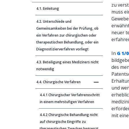
zu verst
4.1. Einleitung
muss ein
Gewebe 
4.2. Unterschiede und
erwähnt,
Gemeinsamkeiten bei der Prüfung, ob
neuer t
ein Verfahren zur chirurgischen oder
erfahre
therapeutischen Behandlung, oder ein
Diagnostizierverfahren vorliegt
In
G 1/0
bildgeb
4.3. Beteiligung eines Mediziners nicht
des men
notwendig
Patents
Erhaltu
4.4. Chirurgische Verfahren
und wen
erhebli
4.4.1 Chirurgischer Verfahrensschritt
medizin
in einem mehrstufigen Verfahren
erforde
4.4.2 Chirurgische Behandlung nicht
mit ein
auf chirurgische Eingriffe zu
therapeutischen Zwecken begrenzt