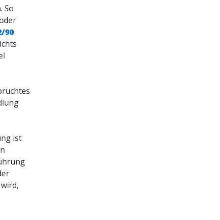
. So
 oder
2/90
ichts
el
pruchtes
dlung
ng ist
en
führung
der
wird,