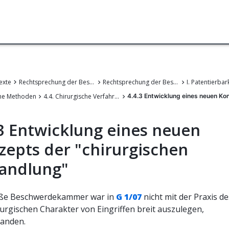
exte
Rechtsprechung der Beschwerdekammern des EPA
Rechtsprechung der Beschwerdekammern des Europäischen Patentamts
I. Patentierbar
che Methoden
4.4. Chirurgische Verfahren
4.4.3 Entwicklung eines neuen Ko
.3 Entwicklung eines neuen
zepts der "chirurgischen
andlung"
oße Beschwerdekammer war in
G 1/07
nicht mit der Praxis de
rurgischen Charakter von Eingriffen breit auszulegen,
tanden.