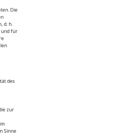
ten. Die
on
 d. h.
d und für
re
alen
tät des
die zur
 im
en Sinne