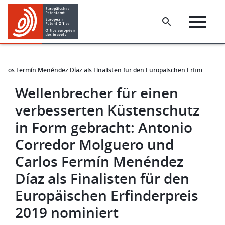
Skip
Skip
to
to
main
footer
content
rlos Fermín Menéndez Díaz als Finalisten für den Europäischen Erfinderpreis
Wellenbrecher für einen
verbesserten Küstenschutz
in Form gebracht: Antonio
Corredor Molguero und
Carlos Fermín Menéndez
Díaz als Finalisten für den
Europäischen Erfinderpreis
2019 nominiert