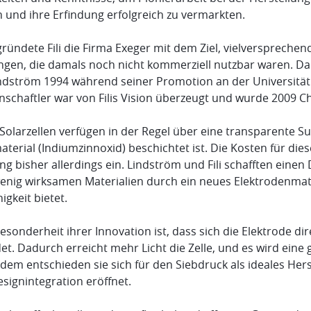
n und ihre Erfindung erfolgreich zu vermarkten.
ründete Fili die Firma Exeger mit dem Ziel, vielversprechen
ingen, die damals noch nicht kommerziell nutzbar waren. Da
indström 1994 während seiner Promotion an der Universität 
schaftler war von Filis Vision überzeugt und wurde 2009 Ch
olarzellen verfügen in der Regel über eine transparente Sub
terial (Indiumzinnoxid) beschichtet ist. Die Kosten für die
g bisher allerdings ein. Lindström und Fili schafften einen
enig wirksamen Materialien durch ein neues Elektrodenmater
higkeit bietet.
esonderheit ihrer Innovation ist, dass sich die Elektrode di
et. Dadurch erreicht mehr Licht die Zelle, und es wird ein
dem entschieden sie sich für den Siebdruck als ideales Her
signintegration eröffnet.