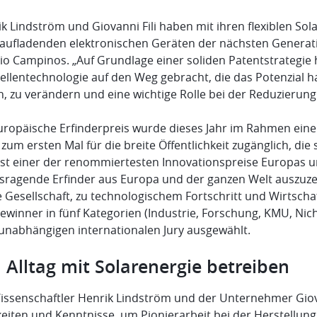
k Lindström und Giovanni Fili haben mit ihren flexiblen Sol
taufladenden elektronischen Geräten der nächsten Generati
io Campinos. „Auf Grundlage einer soliden Patentstrategie
ellentechnologie auf den Weg gebracht, die das Potenzial hat
n, zu verändern und eine wichtige Rolle bei der Reduzierung
uropäische Erfinderpreis wurde dieses Jahr im Rahmen einer
zum ersten Mal für die breite Öffentlichkeit zugänglich, die
 ist einer der renommiertesten Innovationspreise Europas u
sragende Erfinder aus Europa und der ganzen Welt auszuze
e Gesellschaft, zu technologischem Fortschritt und Wirtscha
ewinner in fünf Kategorien (Industrie, Forschung, KMU, N
 unabhängigen internationalen Jury ausgewählt.
 Alltag mit Solarenergie betreiben
issenschaftler Henrik Lindström und der Unternehmer Giov
eiten und Kenntnisse, um Pionierarbeit bei der Herstellung