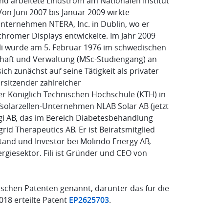
and arbeitete Lindström am Nationalen Institut
on Juni 2007 bis Januar 2009 wirkte
unternehmen NTERA, Inc. in Dublin, wo er
chromer Displays entwickelte. Im Jahr 2009
 Fili wurde am 5. Februar 1976 im schwedischen
schaft und Verwaltung (MSc-Studiengang) an
h zunächst auf seine Tätigkeit als privater
sitzender zahlreicher
r Königlich Technischen Hochschule (KTH) in
solarzellen-Unternehmen NLAB Solar AB (jetzt
gi AB, das im Bereich Diabetesbehandlung
rid Therapeutics AB. Er ist Beiratsmitglied
nd und Investor bei Molindo Energy AB,
rgiesektor. Fili ist Gründer und CEO von
äischen Patenten genannt, darunter das für die
18 erteilte Patent
EP2625703
.