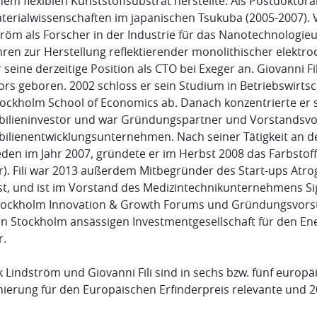
nem flexiblen Kunststoffsubstrat herstellte. Als Postdoktor
terialwissenschaften im japanischen Tsukuba (2005-2007). V
tröm als Forscher in der Industrie für das Nanotechnologie
ren zur Herstellung reflektierender monolithischer elektro
r seine derzeitige Position als CTO bei Exeger an. Giovanni
fors geboren. 2002 schloss er sein Studium in Betriebswirt
ockholm School of Economics ab. Danach konzentrierte er sic
ilieninvestor und war Gründungspartner und Vorstandsvor
ilienentwicklungsunternehmen. Nach seiner Tätigkeit an de
den im Jahr 2007, gründete er im Herbst 2008 das Farbstoff
r). Fili war 2013 außerdem Mitbegründer des Start-ups Atro
ist, und ist im Vorstand des Medizintechnikunternehmens Sig
tockholm Innovation & Growth Forums und Gründungsvorsta
in Stockholm ansässigen Investmentgesellschaft für den Ene
r.
 Lindström und Giovanni Fili sind in sechs bzw. fünf europ
ierung für den Europäischen Erfinderpreis relevante und 20