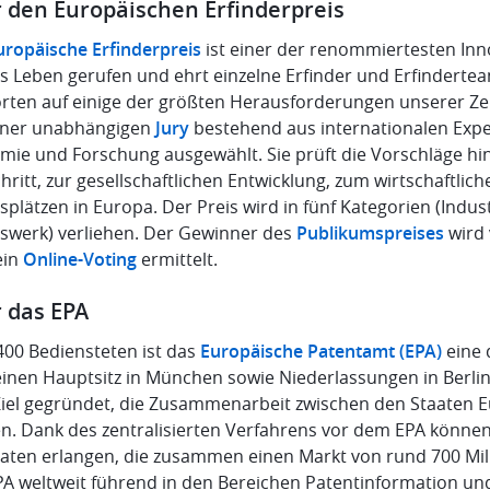
 den Europäischen Erfinderpreis
uropäische Erfinderpreis
ist einer der renommiertesten In
ns Leben gerufen und ehrt einzelne Erfinder und Erfindert
rten auf einige der größten Herausforderungen unserer Zei
iner unabhängigen
Jury
bestehend aus internationalen Expert
mie und Forschung ausgewählt. Sie prüft die Vorschläge hin
hritt, zur gesellschaftlichen Entwicklung, zum wirtschaftli
splätzen in Europa. Der Preis wird in fünf Kategorien (Ind
swerk) verliehen. Der Gewinner des
Publikumspreises
wird 
ein
Online-Voting
ermittelt.
 das EPA
400 Bediensteten ist das
Europäische Patentamt (EPA)
eine 
einen Hauptsitz in München sowie Niederlassungen in Berlin
iel gegründet, die Zusammenarbeit zwischen den Staaten 
en. Dank des zentralisierten Verfahrens vor dem EPA können
aaten erlangen, die zusammen einen Markt von rund 700 M
PA weltweit führend in den Bereichen Patentinformation un