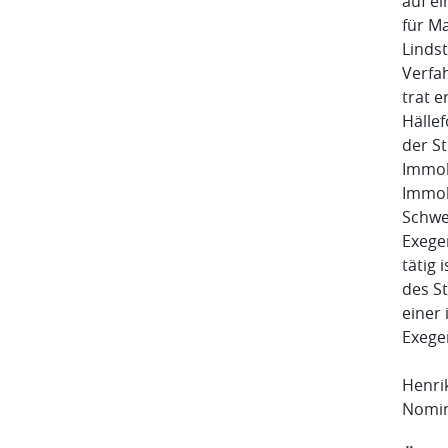
auf ei
für Ma
Linds
Verfah
trat e
Hälle
der St
Immob
Immob
Schwe
Exege
tätig 
des S
einer 
Exege
Henrik
Nomin