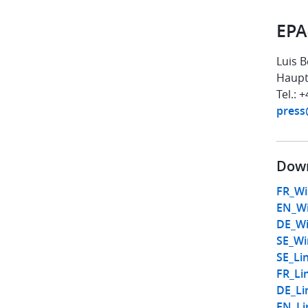
EPA
Luis 
Haupt
Tel.: 
press
Down
FR_Wi
EN_Wi
DE_Wi
SE_Wi
SE_Li
FR_Li
DE_Li
EN_Li