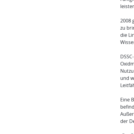
leiste
2008 g
zu br
die L
Wissen
DSSC-S
Oxidma
Nutzun
und w
Leitfä
Eine B
befind
Außer
der De