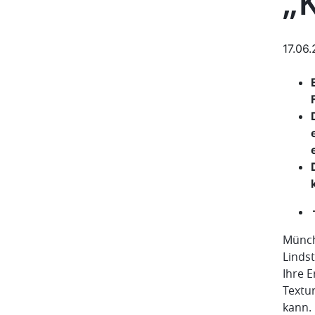
„
17.06
Münch
Linds
Ihre E
Textur
kann.