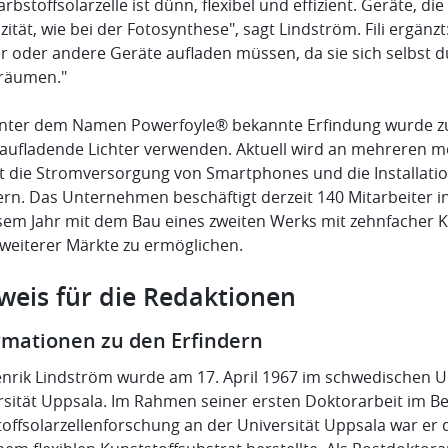
arbstoffsolarzelle ist dünn, flexibel und effizient. Geräte, 
izität, wie bei der Fotosynthese", sagt Lindström. Fili ergän
r oder andere Geräte aufladen müssen, da sie sich selbst 
räumen."
unter dem Namen Powerfoyle® bekannte Erfindung wurde zun
taufladende Lichter verwenden. Aktuell wird an mehreren 
t die Stromversorgung von Smartphones und die Installati
ern. Das Unternehmen beschäftigt derzeit 140 Mitarbeiter in
esem Jahr mit dem Bau eines zweiten Werks mit zehnfacher K
 weiterer Märkte zu ermöglichen.
weis für die Redaktionen
rmationen zu den Erfindern
enrik Lindström wurde am 17. April 1967 im schwedischen U
rsität Uppsala. Im Rahmen seiner ersten Doktorarbeit im Be
offsolarzellenforschung an der Universität Uppsala war er d