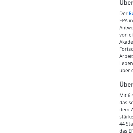
Über
Der
E
EPA i
Antwo
von e
Akade
Fortsc
Arbeit
Leben
über 
Über
Mit 6 
das s
dem Z
stärk
44 St
das E