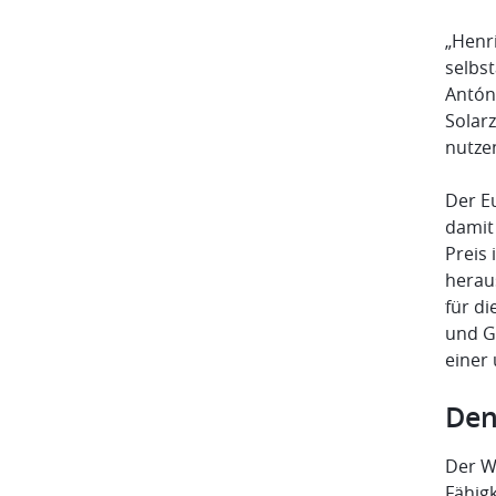
„Henri
selbs
Antón
Solarz
nutze
Der E
damit 
Preis
herau
für di
und G
einer
Den
Der W
Fähigk