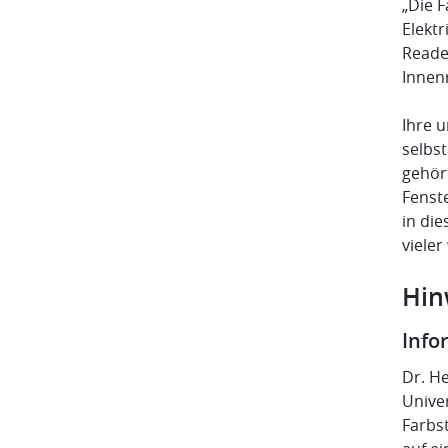
„Die F
Elektr
Reade
Innen
Ihre 
selbs
gehör
Fenst
in di
vieler
Hin
Info
Dr. H
Unive
Farbst