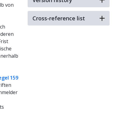
Version history
lb von
Cross-reference list
uch
 deren
rist
ische
nnerhalb
egel 159
iften
Anmelder
ts