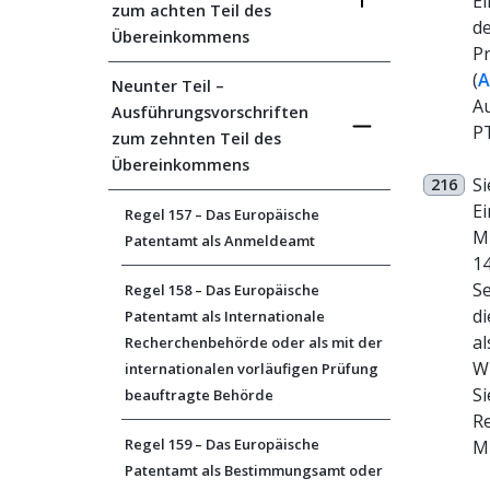
Ei
zum achten Teil des
de
Übereinkommens
Pr
(
A
Neunter Teil –
A
Ausführungsvorschriften
P
zum zehnten Teil des
Übereinkommens
Si
216
E
Regel 157 – Das Europäische
Mi
Patentamt als Anmeldeamt
14
Se
Regel 158 – Das Europäische
di
Patentamt als Internationale
al
Recherchenbehörde oder als mit der
WI
internationalen vorläufigen Prüfung
Si
beauftragte Behörde
Re
Regel 159 – Das Europäische
Mi
Patentamt als Bestimmungsamt oder