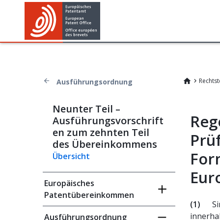
Rechtst
Ausführungsordnung
Neunter Teil –
Reg
Ausführungsvorschrift
en zum zehnten Teil
Prü
des Übereinkommens
For
Übersicht
Eur
Europäisches
Patentübereinkommen
(1)
Si
innerhal
Ausführungsordnung