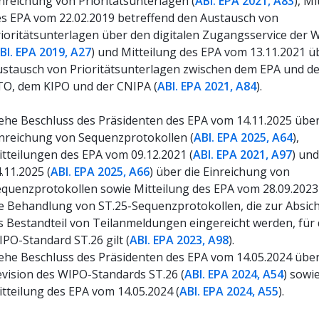
nreichung von Prioritätsunterlagen (
ABl. EPA 2021, A83
)
,
Mit
s EPA vom 22.02.2019 betreffend den Austausch von
ioritätsunterlagen über den digitalen Zugangsservice der 
Bl. EPA 2019, A27
)
und Mitteilung des EPA vom 13.11.2021 ü
ustausch von Prioritätsunterlagen zwischen dem EPA und d
TO, dem KIPO und der CNIPA (
ABl. EPA 2021, A84
)
.
ehe Beschluss des Präsidenten des EPA vom
14.11.2025
über
inreichung von Sequenzprotokollen
(
ABl. EPA 2025, A64
),
tteilung
en
des EPA vom
09.12.2021
(
ABl. EPA 2021, A97
)
und
.11.2025 (
ABl. EPA 2025, A66
) über die Einreichung von
quenzprotokollen sowie Mitteilung des EPA vom 28.09.2023
e Behandlung von ST.25-Sequenzprotokollen, die zur Absic
s Bestandteil von Teilanmeldungen eingereicht werden, für 
PO-Standard ST.26 gilt (
ABl. EPA 2023, A98
)
.
ehe Beschluss des Präsidenten des EPA vom 14.05.2024 über
vision des WIPO-Standards ST.26 (
ABl. EPA 2024, A54
) sowi
tteilung des EPA vom 14.05.2024 (
ABl. EPA 2024, A55
).