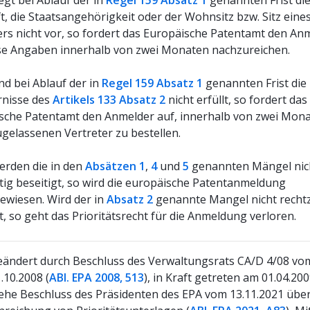
egt bei Ablauf der in
Regel 159 Absatz 1
genannten Frist di
t, die Staatsangehörigkeit oder der Wohnsitz bzw. Sitz eine
rs nicht vor, so fordert das Europäische Patentamt den An
ese Angaben innerhalb von zwei Monaten nachzureichen.
nd bei Ablauf der in
Regel 159 Absatz 1
genannten Frist die
rnisse des
Artikels 133 Absatz 2
nicht erfüllt, so fordert das
sche Patentamt den Anmelder auf, innerhalb von zwei Mon
ugelassenen Vertreter zu bestellen.
erden die in den
Absätzen 1
,
4
und
5
genannten Mängel nic
itig beseitigt, so wird die europäische Patentanmeldung
ewiesen. Wird der in
Absatz 2
genannte Mangel nicht rechtz
t, so geht das Prioritätsrecht für die Anmeldung verloren.
eändert durch Beschluss des Verwaltungsrats CA/D 4/08 vo
.10.2008 (
ABl. EPA 2008, 513
), in Kraft getreten am 01.04.200
ehe Beschluss des Präsidenten des EPA vom
13.11.2021
über