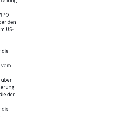
teilung
WIPO
ber den
em US-
 die
 vom
 über
herung
die der
 die
e