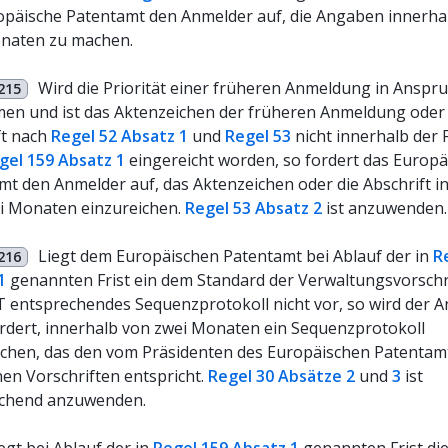
opäische Patentamt den Anmelder auf, die Angaben innerha
naten zu machen.
Wird die Priorität einer früheren Anmeldung in Anspr
215
n und ist das Aktenzeichen der früheren Anmeldung oder
ft nach
Regel 52 Absatz 1
und
Regel 53
nicht innerhalb der F
gel 159 Absatz 1
eingereicht worden, so fordert das Europä
mt den Anmelder auf, das Aktenzeichen oder die Abschrift i
i Monaten einzureichen.
Regel 53 Absatz 2
ist anzuwenden.
Liegt dem Europäischen Patentamt bei Ablauf der in
R
216
1
genannten Frist ein dem Standard der Verwaltungsvorschr
 entsprechendes Sequenzprotokoll nicht vor, so wird der 
rdert, innerhalb von zwei Monaten ein Sequenzprotokoll
ichen, das den vom Präsidenten des Europäischen Patentam
nen Vorschriften entspricht.
Regel 30 Absätze 2
und
3
ist
chend anzuwenden.