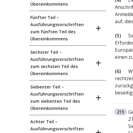
(4)
Li
Übereinkommens
Anschrif
Anmelde
Fünfter Teil –
auf, di
Ausführungsvorschriften
zum fünften Teil des
(5)
Si
Übereinkommens
Erforde
Europäi
Sechster Teil –
einen z
Ausführungsvorschriften
zum sechsten Teil des
(6)
W
Übereinkommens
rechtze
zurückg
Siebenter Teil –
beseitig
Ausführungsvorschriften
zum siebenten Teil des
Übereinkommens
G
215
21
Achter Teil –
Si
Ausführungsvorschriften