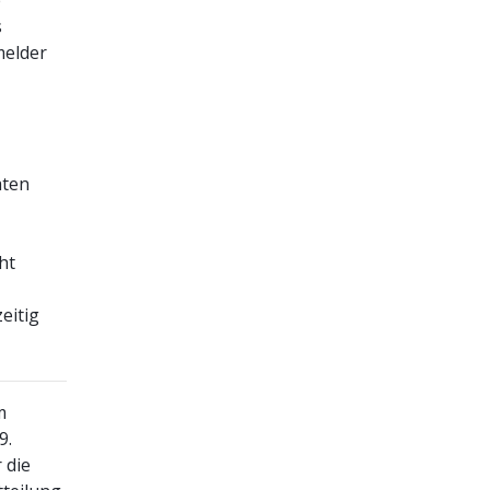
e
s
melder
aten
ht
eitig
m
9.
 die