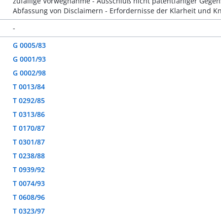
zufällige Vorwegnahme - Ausschluß nicht patentfähiger Gege
Abfassung von Disclaimern - Erfordernisse der Klarheit und K
-
G 0005/83
G 0001/93
G 0002/98
T 0013/84
T 0292/85
T 0313/86
T 0170/87
T 0301/87
T 0238/88
T 0939/92
T 0074/93
T 0608/96
T 0323/97